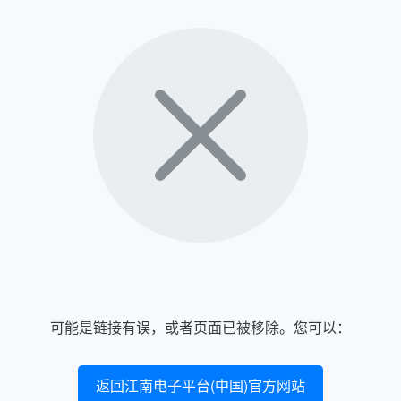
可能是链接有误，或者页面已被移除。您可以：
返回江南电子平台(中国)官方网站