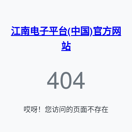
江南电子平台(中国)官方网
站
404
哎呀！您访问的页面不存在