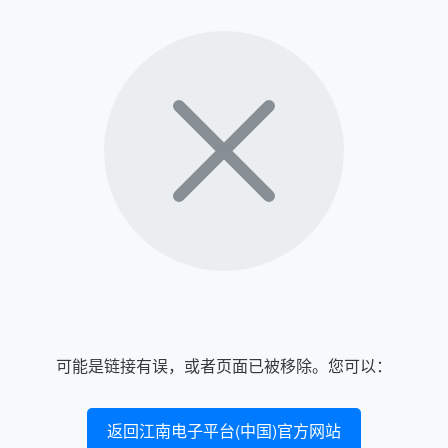
可能是链接有误，或者页面已被移除。您可以：
返回江南电子平台(中国)官方网站