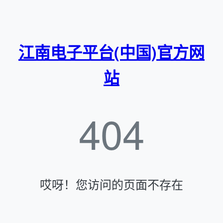
江南电子平台(中国)官方网
站
404
哎呀！您访问的页面不存在