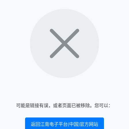
可能是链接有误，或者页面已被移除。您可以：
返回江南电子平台(中国)官方网站