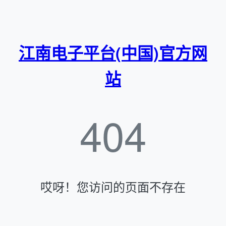
江南电子平台(中国)官方网
站
404
哎呀！您访问的页面不存在