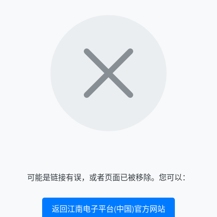
可能是链接有误，或者页面已被移除。您可以：
返回江南电子平台(中国)官方网站