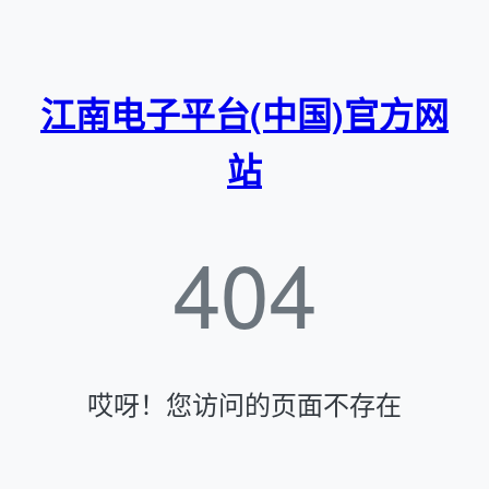
江南电子平台(中国)官方网
站
404
哎呀！您访问的页面不存在